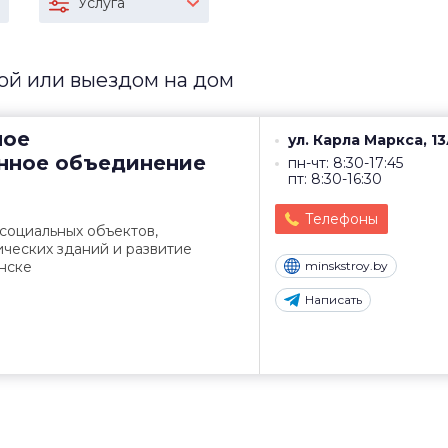
Услуга
ой или выездом на дом
ное
ул. Карла Маркса, 1
нное объединение
пн-чт: 8:30-17:45
пт: 8:30-16:30
Телефоны
 социальных объектов,
ческих зданий и развитие
нске
minskstroy.by
Написать