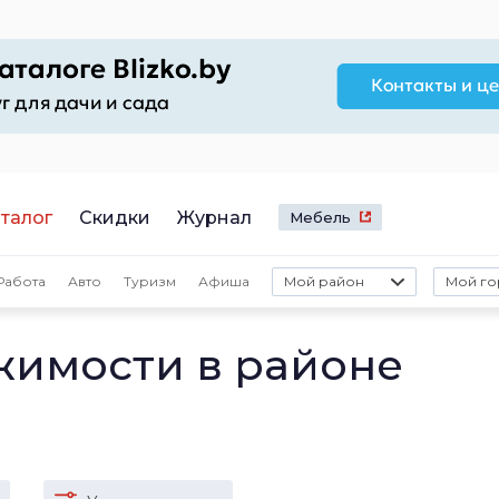
талог
Скидки
Журнал
Мебель
Работа
Авто
Туризм
Афиша
Мой район
Мой го
жимости в районе