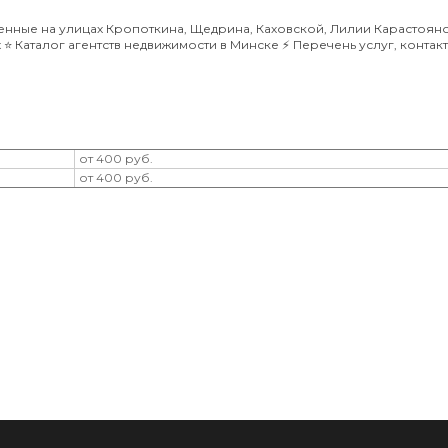
енные на улицах Кропоткина, Щедрина, Каховской, Лилии Карастоян
️ Каталог агентств недвижимости в Минске ⚡️ Перечень услуг, контак
от 400 руб.
от 400 руб.