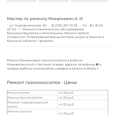
Мастер по ремонту Михалкевич А. И.
ул. Нововиленская, 60
8 (029) 291-01-23
Пн - Вс: 8:00 -
20:00
Ремонт и техническое обслуживание
бензоинструмента и мототехники. Ремонт любой
сложности. Оперативный выезд мастера на дом в Минске и
Минской области. Гарантии.
Ремонт бензиновых газонокосилок в районе
Нововиленской ⭐️ Честные отзывы, адреса, телефоны ☎️ и
график работы компаний вы найдёте в каталоге Blizko ⚡️
Ремонт газонокосилок - Цены
Ремонт винта
от 35 руб.
Ремонт выключателя
от 35 руб.
Ремонт гофрированной
от 33 руб.
трубы
Ремонт рычага
от 25 руб.