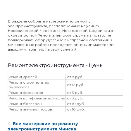
В разделе собраны мастерские по ремонту
электроинструмента, расположенные на улицах
Нововиленской, Червякова, Новаторской, Щедрина и в
окрестностях ⭐️ Ремонт электроинструмента позволяет
поддерживать оборудование в исправном состоянии ⚡️
Качественные работы проводятся опытными мастерами,
дающими гарантию на свои услуги ⚡️
Ремонт электроинструмента - Цены
Ремонт дрелей
от 8 руб.
Ремонт строительных
от 12 руб.
пылесосов
Ремонт фрезеров
от 3 руб.
Ремонт шлифовальных машин
от 3 руб.
Ремонт болгарок
от 10 руб.
Ремонт аккумуляторов
от 10 руб.
Все мастерские по ремонту
электроинструмента Минска