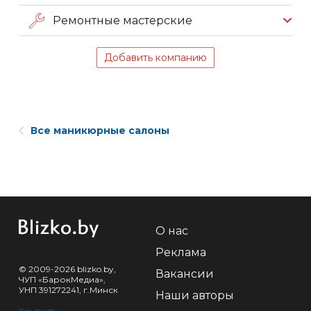
Ремонтные мастерские
Добавить компанию
Все маникюрные салоны
О нас
Реклама
© 2009-2026 blizko.by,
Вакансии
ЧУП «БарокМедиа»,
УНП 391272241, г.Минск
Наши авторы
Контакты