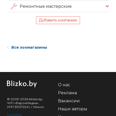
Ремонтные мастерские
Добавить компанию
Все зоомагазины
О нас
Реклама
© 2009-2026 blizko.by,
Вакансии
ЧУП «БарокМедиа»,
УНП 391272241, г.Минск
Наши авторы
Контакты