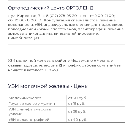
Ортопедический центр ОРТОЛЕНД
ул. Киреенко, 7
8 (017) 278-95-20
пн.-пт:9:00-21:00;
сб.:10:00-18:00.
Консультация специалистов, лечение
косолапости, УЗИ, индивидуальные стельки для подростков,
повседневной жизни, спортсменов, плантография, лечение
артроза, эпикондилита, кинезиотейпирование,
иммобилизация.
УЗИ молочной железы в районе Медвежино ⭐️ Честные
отзывы, адреса, телефоны ☎️ и график работы компаний вы
найдёте в каталоге Blizko ⚡️
УЗИ молочной железы - Цены
Молочных желез
от 30 руб.
Грудных желез у мужчин
от 15 руб.
УЗИ с лимфатическими
от 35 руб.
узлами
УЗИ с эластографией
от 40 руб.