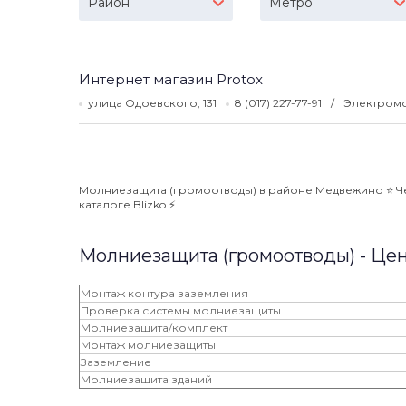
Район
Метро
Интернет магазин Protox
улица Одоевского, 131
8 (017) 227-77-91
Электромо
Молниезащита (громоотводы) в районе Медвежино ⭐️ Че
каталоге Blizko ⚡️
Молниезащита (громоотводы) - Це
Монтаж контура заземления
Проверка системы молниезащиты
Молниезащита/комплект
Монтаж молниезащиты
Заземление
Молниезащита зданий