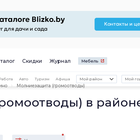
талог
Скидки
Журнал
Мебель
Работа
Авто
Туризм
Афиша
Мой район
Мой го
ино
Молниезащита (громоотводы)
ромоотводы) в район