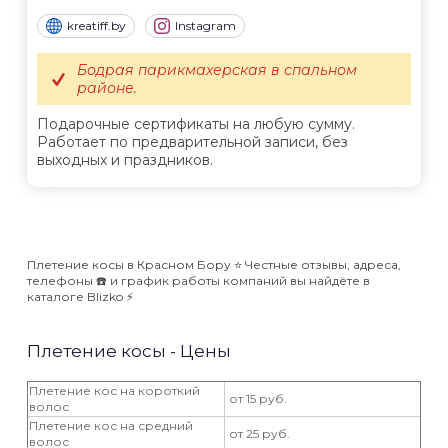
kreatiff.by
Instagram
Бодрая парикмахерская в спальном
районе.
Подарочные сертификаты на любую сумму.
Работает по предварительной записи, без
выходных и праздников.
Плетение косы в Красном Бору ⭐️ Честные отзывы, адреса,
телефоны ☎️ и график работы компаний вы найдёте в
каталоге Blizko ⚡️
Плетение косы - Цены
Плетение кос на короткий
от 15 руб.
волос
Плетение кос на средний
от 25 руб.
волос