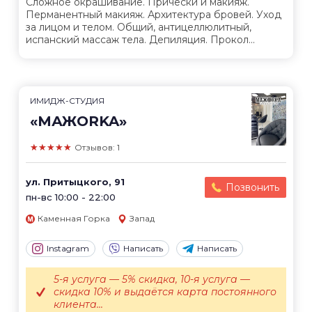
Сложное окрашивание. Прически и макияж.
Перманентный макияж. Архитектура бровей. Уход
за лицом и телом. Общий, антицеллюлитный,
испанский массаж тела. Депиляция. Прокол...
ИМИДЖ-СТУДИЯ
«МАЖОRKA»
★★★★★
Отзывов: 1
ул. Притыцкого, 91
Позвонить
пн-вс 10:00 - 22:00
Каменная Горка
Запад
Instagram
Написать
Написать
5-я услуга — 5% скидка, 10-я услуга —
скидка 10% и выдаётся карта постоянного
клиента...