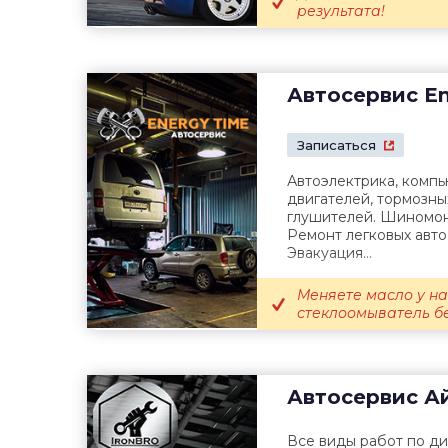
результата!
Автосервис
En
Записаться
Автоэлектрика, компь
двигателей, тормозны
глушителей. Шиномон
Ремонт легковых авто
Эвакуация...
Меняете масло у на
стеклоомыватель б
Автосервис
Ай
Все виды работ по ди