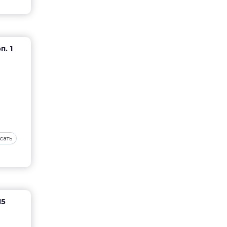
п. 1
сать
15