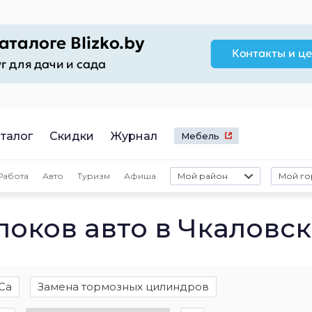
талог
Скидки
Журнал
Мебель
Работа
Авто
Туризм
Афиша
Мой район
Мой го
локов авто в Чкаловс
Са
Замена тормозных цилиндров