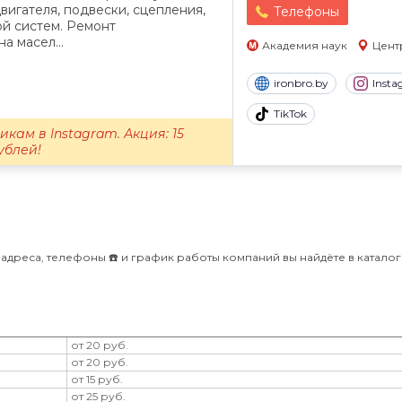
вигателя, подвески, сцепления,
Телефоны
ой систем. Ремонт
а масел...
Академия наук
Цент
ironbro.by
Inst
TikTok
кам в Instagram. Акция: 15
ублей!
адреса, телефоны ☎️ и график работы компаний вы найдёте в каталоге 
от 20 руб.
от 20 руб.
от 15 руб.
от 25 руб.