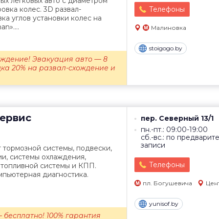
х легковых авто с диаметром
овка колес. 3D развал-
Телефоны
ка углов установки колес на
n»....
Малиновка
stoigogo.by
ождение! Эвакуация авто — 8
идка 20% на развал-схождение и
ервис
пер. Северный 13/1
пн.-пт.: 09:00-19:00
сб.-вс.: по предварит
записи
 тормозной системы, подвески,
ии, системы охлаждения,
Телефоны
 топливной системы и КПП.
мпьютерная диагностика.
пл. Богушевича
Цен
yunisof.by
 бесплатно! 100% гарантия