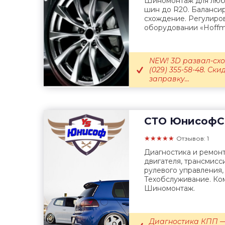
Шиномонтаж для любы
шин до R20. Балансир
схождение. Регулиров
оборудовании «Hoffma
NEW! 3D развал-сх
(029) 355-58-48. Ск
заправку...
СТО
ЮнисофС
★★★★★
Отзывов: 1
Диагностика и ремонт
двигателя, трансмисс
рулевого управления,
Техобслуживание. Ко
Шиномонтаж.
Диагностика КПП —