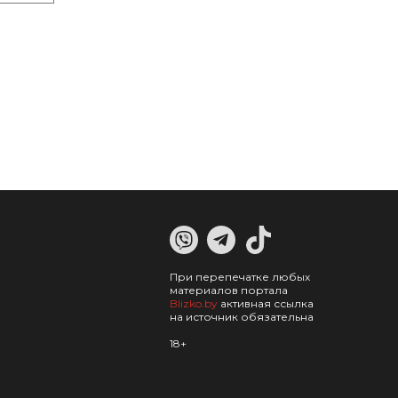
При перепечатке любых
материалов портала
Blizko.by
активная ссылка
на источник обязательна
18+