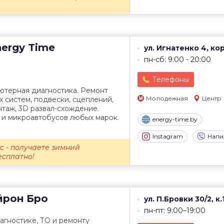
ergy Time
ул. Игнатенко 4, кор
пн-сб: 9:00 - 20:00
Телефоны
ютерная диагностика. Ремонт
Молодежная
Центр
х систем, подвески, сцеплений,
таж, 3D развал-схождение.
 и микроавтобусов любых марок.
energy-time.by
Instagram
Напи
с - получаете зимний
есплатно!
рон Бро
ул. П.Бровки 30/2, к.
пн-пт: 9:00–19:00
агностике, ТО и ремонту