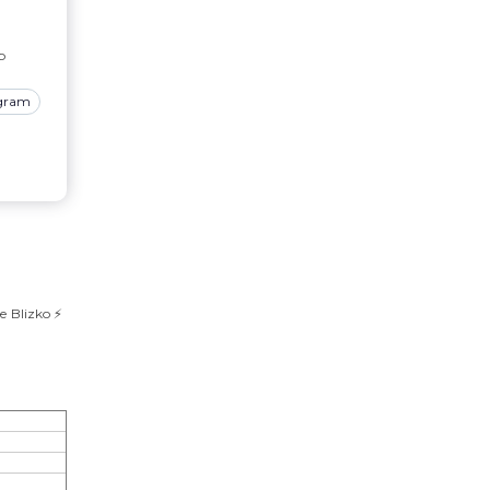
р
agram
Blizko ⚡️