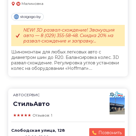
Малиновка
stoigogo.by
NEW! 3D развал-схождение! Эвакуация
авто — 8 (029) 355-58-48. Скидка 20% на
развал-схождение и заправку...
Шиномонтаж для любых легковых авто с
диаметром шин до R20. Балансировка колес. 3D
развал-схождение. Регулировка углов установки
колес на оборудовании «Hoffman»....
АВТОСЕРВИС
СтильАвто
★★★★★
Отзывов: 1
Слободская улица, 128
Позвонить