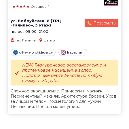
★★★★★
Отзывов: 1
ул. Бобруйская, 6 (ТРЦ
Позвонить
«Галилео», 3 этаж)
пн.-вс.: 09:00–21:00
пл. Ленина
Центр
dikaya-orchideya.by
Instagram
NEW! Гиалуроновое восстановление и
протеиновое насыщение волос.
Подарочные сертификаты на любую
сумму от 50 руб.,...
Сложное окрашивание. Прически и макияж.
Перманентный макияж. Архитектура бровей. Уход
за лицом и телом. Косметология для мужчин.
Депиляция. Прокол мочек ушей....