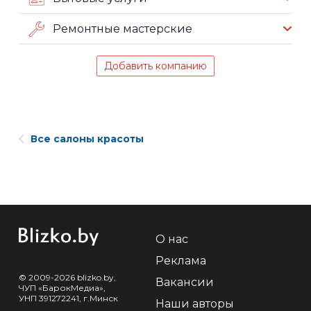
Ремонтные мастерские
Добавить компанию
Все салоны красоты
О нас
Реклама
© 2009-2026 blizko.by,
Вакансии
ЧУП «БарокМедиа»,
УНП 391272241, г.Минск
Наши авторы