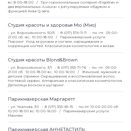
вс.:8:00–18:00
Три горизонтальных солярия «Ergoline» и
два вертикальных «Luxura» с регулируемым обдувом и
функцией Аква Q-sens.
Студия красоты и здоровья Mio (Мио)
ул. Воронянского, 50/5
8 (017) 374-11-11
пн.-пт.: 09:00-
21:00 сб.-вс.: 10:00-18:00
Парикмахерские услуги.
Пирсинг. Уход за руками и ногами, наращивание и
коррекция ногтей. Классическая косметология и визаж.
Студия красоты Blond&Brown
ул. Воронянского, 3/1
8 (017) 353-71-76
пн.-пт.: 09:00-
21:00 сб.: 10:00-18:00 вс.: 10:00-16:00
Женские, мужские и
детские стрижки. Окрашивание и восстановление волос.
Ногтевой сервис. Аппаратная и классическая косметология.
Депиляци воском и шугаринг.
Парикмахерская Маргаретт
ул. Чкалова, 30
8 (017) 353-69-15
пн-пт: 10:00-20:00 сб:
10:00-18:00 вс: 10:00-16:00
Парикмахерские услуги.
Макияж.
Парикмахерская АННЕТАСТИЛЬ