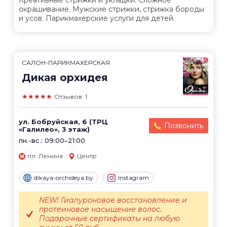
Креативные стрижки и укладки. Сложное
окрашивание. Мужские стрижки, стрижка бороды
и усов. Парикмахерские услуги для детей.
САЛОН-ПАРИКМАХЕРСКАЯ
Дикая орхидея
★★★★★
Отзывов: 1
ул. Бобруйская, 6 (ТРЦ
Позвонить
«Галилео», 3 этаж)
пн.-вс.: 09:00–21:00
пл. Ленина
Центр
dikaya-orchideya.by
Instagram
NEW! Гиалуроновое восстановление и
протеиновое насыщение волос.
Подарочные сертификаты на любую