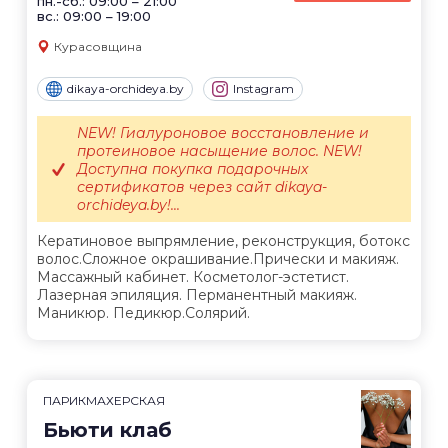
пн.-сб.: 09:00 – 21:00
вс.: 09:00 – 19:00
Курасовщина
dikaya-orchideya.by
Instagram
NEW! Гиалуроновое восстановление и
протеиновое насыщение волос. NEW!
Доступна покупка подарочных
сертификатов через сайт dikaya-
orchideya.by!...
Кератиновое выпрямление, реконструкция, ботокс
волос.Сложное окрашивание.Прически и макияж.
Массажный кабинет. Косметолог-эстетист.
Лазерная эпиляция. Перманентный макияж.
Маникюр. Педикюр.Солярий.
ПАРИКМАХЕРСКАЯ
Бьюти клаб