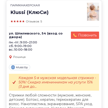
ПАРИКМАХЕРСКАЯ
Klussi (КлюСи)
★★★★★
Отзывов: 5
ул. Шпилевского, 54 (вход со
Позвонить
двора)
пн.-пт.:9:00–21:00
сб.:9:00–19:00
вс.:10:00–18:00
Лошица
klussi.by
Каждая 5-я мужская модельная стрижка -
50%! Скидка именинникам на услуги 15%
(3 дня до...
Стрижки любой сложности (мужские, женские,
детские). Ботокс, кератин, термокератин для
волос. Нанопластика, экранирование, SPA уход.