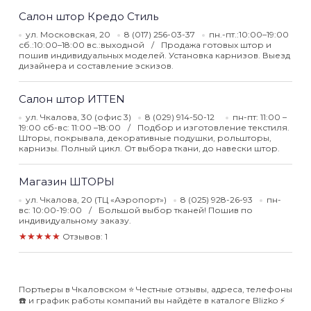
Салон штор Кредо Стиль
ул. Московская, 20
8 (017) 256-03-37
пн.-пт.:10:00–19:00
сб.:10:00–18:00 вс.:выходной
Продажа готовых штор и
пошив индивидуальных моделей. Установка карнизов. Выезд
дизайнера и составление эскизов.
Салон штор ИТТЕN
ул. Чкалова, 30 (офис 3)
8 (029) 914-50-12
пн-пт: 11:00 –
19:00 сб-вс: 11:00 –18:00
Подбор и изготовление текстиля.
Шторы, покрывала, декоративные подушки, рольшторы,
карнизы. Полный цикл. От выбора ткани, до навески штор.
Магазин ШТОРЫ
ул. Чкалова, 20 (ТЦ «Аэропорт»)
8 (025) 928-26-93
пн-
вс: 10:00-19:00
Большой выбор тканей! Пошив по
индивидуальному заказу.
★★★★★
Отзывов: 1
Портьеры в Чкаловском ⭐️ Честные отзывы, адреса, телефоны
☎️ и график работы компаний вы найдёте в каталоге Blizko ⚡️