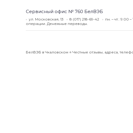
Сервисный офис № 760 БелВЭБ
ул. Московская, 13
8 (017) 218-69-42
пн. – чт.: 9:00 – 
операции. Денежные переводы.
БелВЭБ в Чкаловском ⭐️ Честные отзывы, адреса, телефо