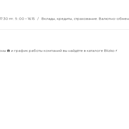
17:30 пт.: 9.:00 – 16:15
Вклады, кредиты, страхование. Валютно-обме
ны ☎️ и график работы компаний вы найдёте в каталоге Blizko ⚡️