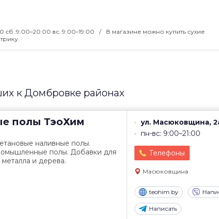
00 сб.:9:00–20:00 вс.:9:00–19:00
В магазине можно купить сухие
трику.
их к Домбровке районах
е полы
ТэоХим
ул. Масюковщина, 2а
пн-вс: 9:00–21:00
етановые наливные полы.
ромышленные полы. Добавки для
Телефоны
 металла и дерева.
Масюковщина
teohim.by
Напи
Написать