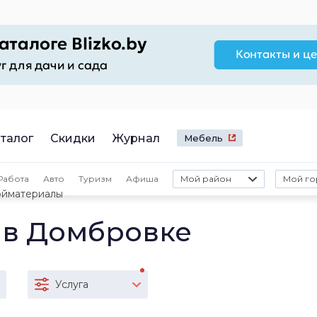
талог
Скидки
Журнал
Мебель
Работа
Авто
Туризм
Афиша
Мой район
Мой го
ойматериалы
 в Домбровке
Услуга