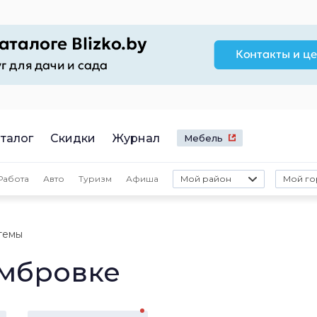
талог
Скидки
Журнал
Мебель
Работа
Авто
Туризм
Афиша
Мой район
Мой го
темы
омбровке