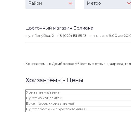
Район
Метро
Цветочный магазин Белиана
ул. Голубка, 2
8 (029) 151-55-13
пн.-вс.: с 9:00 до 20
Хризантемы в Домбровке ⭐️ Честные отзывы, адреса, тел
Хризантемы - Цены
Хризантема/ветка
Букет из хризантем
Букет (розы+хризантемы)
Букет сборный с хризантемами