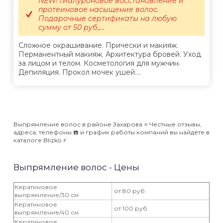
NEW! Гиалуроновое восстановление и
протеиновое насыщение волос.
Подарочные сертификаты на любую
сумму от 50 руб.,...
Сложное окрашивание. Прически и макияж.
Перманентный макияж. Архитектура бровей. Уход
за лицом и телом. Косметология для мужчин.
Депиляция. Прокол мочек ушей....
Выпрямление волос в районе Захарова ⭐️ Честные отзывы,
адреса, телефоны ☎️ и график работы компаний вы найдёте в
каталоге Blizko ⚡️
Выпрямление волос - Цены
Кератиновое
от 80 руб.
выпрямление/30 см
Кератиновое
от 100 руб.
выпрямление/40 см
Кератиновое