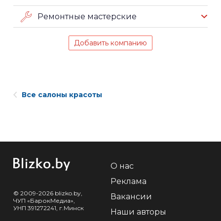
Ремонтные мастерские
Добавить компанию
Все салоны красоты
О нас
Реклама
© 2009-2026 blizko.by,
Вакансии
ЧУП «БарокМедиа»,
УНП 391272241, г.Минск
Наши авторы