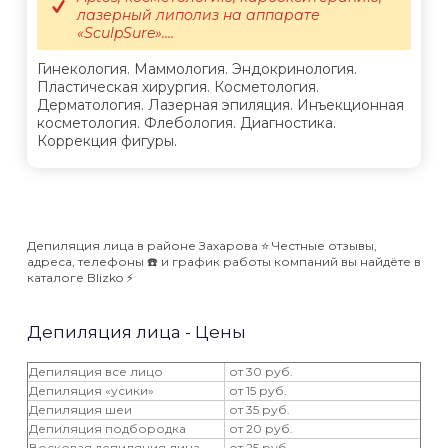
лазерный липолиз на аппарате
«SculpSure»....
Гинекология. Маммология. Эндокринология.
Пластическая хирургия. Косметология.
Дерматология. Лазерная эпиляция. Инъекционная
косметология. Флебология. Диагностика.
Коррекция фигуры.
Депиляция лица в районе Захарова ⭐️ Честные отзывы,
адреса, телефоны ☎️ и график работы компаний вы найдёте в
каталоге Blizko ⚡️
Депиляция лица - Цены
Депиляция все лицо
от 30 руб.
Депиляция «усики»
от 15 руб.
Депиляция шеи
от 35 руб.
Депиляция подбородка
от 20 руб.
Восковая депиляция лица
от 25 руб.