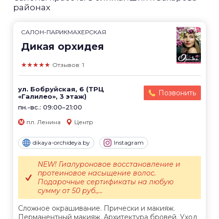
районах
САЛОН-ПАРИКМАХЕРСКАЯ
Дикая орхидея
★★★★★
Отзывов: 1
ул. Бобруйская, 6 (ТРЦ
Позвонить
«Галилео», 3 этаж)
пн.-вс.: 09:00–21:00
пл. Ленина
Центр
dikaya-orchideya.by
Instagram
NEW! Гиалуроновое восстановление и
протеиновое насыщение волос.
Подарочные сертификаты на любую
сумму от 50 руб.,...
Сложное окрашивание. Прически и макияж.
Перманентный макияж. Архитектура бровей. Уход