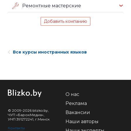
Ремонтные мастерские
Добавить компанию
Все курсы иностранных языков
О нас
Реклама
© 2009-2026 blizko.by,
Вакансии
ЧУП «БарокМедиа»,
УНП 391272241, г.Минск
Наши авторы
Контакты
Наши эксперты