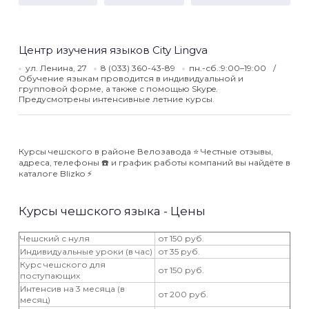
Центр изучения языков City Lingva
ул. Ленина, 27
8 (033) 360-43-89
пн.-сб.:9:00–19:00
Обучение языкам проводится в индивидуальной и
групповой форме, а также с помощью Skype.
Предусмотрены интенсивные летние курсы.
Курсы чешского в районе Велозавода ⭐️ Честные отзывы,
адреса, телефоны ☎️ и график работы компаний вы найдёте в
каталоге Blizko ⚡️
Курсы чешского языка - Цены
Чешский с нуля
от 150 руб.
Индивидуальные уроки (в час)
от 35 руб.
Курс чешского для
от 150 руб.
поступающих
Интенсив на 3 месяца (в
от 200 руб.
месяц)