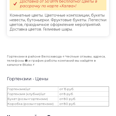
Доставка от 50 BYN бесплатно! Цветы в
рассрочку по карте «Халва»!
Комнатные цветы. Цветочные композиции, букеты
невесты, бутоньерки. Фруктовые букеты. Лепестки
цветов, праздничное оформление мероприятий.
Доставка цветов. Гелиевые шары.
Гортензии в районе Велозавода ⭐️ Честные отзывы, адреса,
телефоны ☎️ и график работы компаний вы найдёте в
каталоге Blizko ⚡️
Гортензии - Цены
Гортензия/шт
от 15 руб.
Гортензия (клубни)/шт
от 8 руб.
Букет (розы+гортензии)
от 80 руб.
Коробка (розы+гортензии)
от 80 руб.