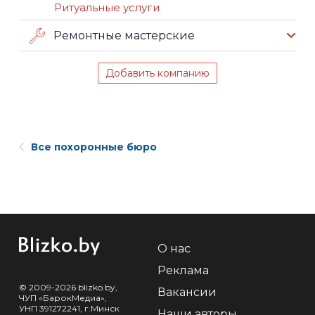
Ритуальные услуги
Ремонтные мастерские
Добавить компанию
Все похоронные бюро
О нас
Реклама
© 2009-2026 blizko.by,
Вакансии
ЧУП «БарокМедиа»,
УНП 391272241, г.Минск
Наши авторы