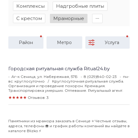
Комплексы
Надгробные плиты
С крестом
Мраморные
∙∙∙
Район
Метро
Услуга
Городская ритуальная служба Ritual24.by
Аг-к Сеница, ул. Набережная, 57Б
8 (029)840-02-23
пн-
вс: круглосуточно
Круглосуточная ритуальная служба.
Организация и проведение похорон. Кремация.
Транспортировка умерших. Отпевание. Ритуальный агент.
★★★★★
Отзывов: 3
Памятники из мрамора заказать в Сенице ⭐️ Честные отзывы,
адреса, телефоны ☎️ и график работы компаний вы найдёте в
каталоге Blizko ⚡️