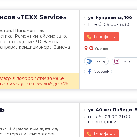
висов
«TEXX Service»
ул. Купревича, 10б
Пн-сб: 09:00-18:30
остей. Шиномонтаж.
тика. Ремонт китайских авто.
Телефоны
звал-схождение 3D. Замена
Заправка кондиционера. Замена
Уручье
texx.by
Instagr
facebook
льтр в подарок при замене
еты услуг со скидкой до 30%....
нь
ул. 40 лет Победы, 5
пн.-сб.: 09:00-21:00
вс.:выходной
ика. 3D развал-схождение,
тартеров и генераторов.
Телефоны