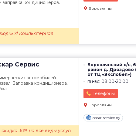
и заправка кондиционеров.
Боровляны
ходных! Компьютерная
кар Сервис
Боровлянский с/с, 6
район д. Дроздово (
от ТЦ «Экспобел»)
оммерческих автомобилей.
пн-вс: 08:00-20:00
азвал. Заправка кондиционера.
ка.
Телефоны
Боровляны
oscar-service.by
 скидка 30% на все виды услуг!