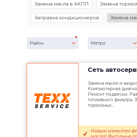
Замена масла в АКПП
Замена тормо
Заправка кондиционеров
Замена ма
Район
Метро
Сеть автосер
Замена масел и жидк
Компьютерная диагнос
Ремонт подвески. Ра
топливного фильтра. 
тормозных...
Новым клиентам фи
масла! Выгодные пак