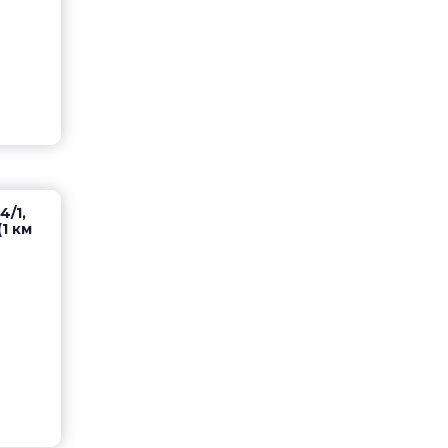
4/1,
1 км