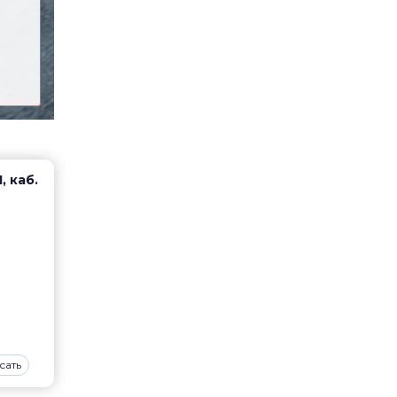
, каб.
сать