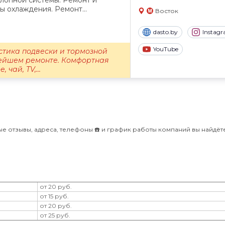
лопной системы. Ремонт и
 охлаждения. Ремонт...
Восток
dasto.by
Instag
YouTube
стика подвески и тормозной
ейшем ремонте. Комфортная
 чай, TV,...
е отзывы, адреса, телефоны ☎️ и график работы компаний вы найдёт
от 20 руб.
от 15 руб.
от 20 руб.
от 25 руб.