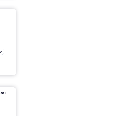
am
а/1