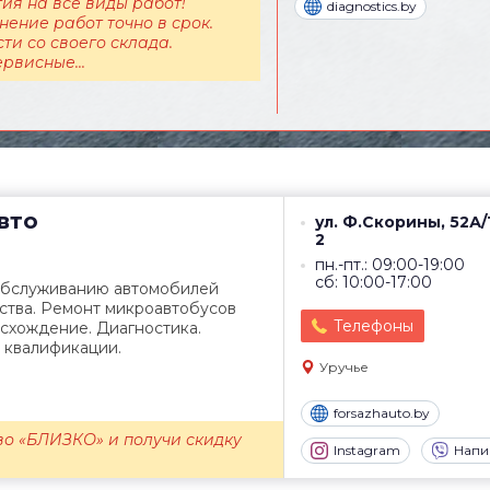
ия на все виды работ!
diagnostics.by
ение работ точно в срок.
ти со своего склада.
рвисные...
вто
ул. Ф.Скорины, 52А/1
2
пн.-пт.: 09:00-19:00
сб: 10:00-17:00
 обслуживанию автомобилей
ства. Ремонт микроавтобусов
Телефоны
л-схождение. Диагностика.
 квалификации.
Уручье
forsazhauto.by
во «БЛИЗКО» и получи скидку
Instagram
Напи