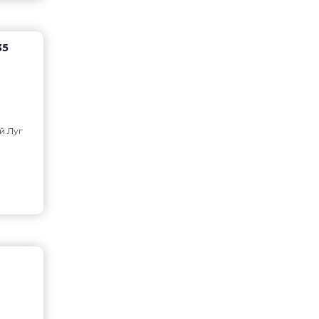
35
й Луг