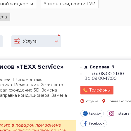
зной жидкости
Замена жидкости ГУР
сла
Услуга
висов
«TEXX Service»
д. Боровая, 7
Пн-сб: 08:00-21:00
Вс: 09:00-17:00
остей. Шиномонтаж.
тика. Ремонт китайских авто.
звал-схождение 3D. Замена
Телефоны
Заправка кондиционера. Замена
Уручье
Новая Боро
texx.by
Instagr
facebook
льтр в подарок при замене
еты услуг со скидкой до 30%....