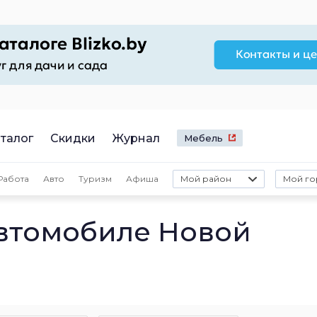
талог
Скидки
Журнал
Мебель
Работа
Авто
Туризм
Афиша
Мой район
Мой го
автомобиле Новой