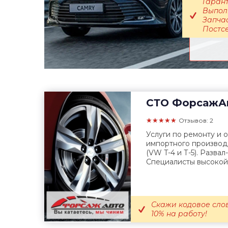
Гарант
Выполн
Запчас
Постсе
СТО
ФорсажА
★★★★★
Отзывов: 2
Услуги по ремонту и
импортного производ
(VW T-4 и Т-5). Разва
Специалисты высокой
Скажи кодовое сло
10% на работу!