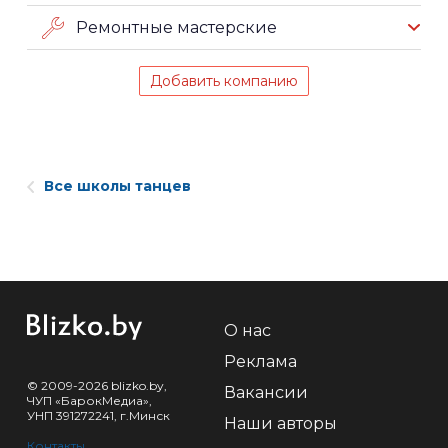
Ремонтные мастерские
Добавить компанию
Все школы танцев
О нас
Реклама
© 2009-2026 blizko.by,
Вакансии
ЧУП «БарокМедиа»,
УНП 391272241, г.Минск
Наши авторы
Контакты