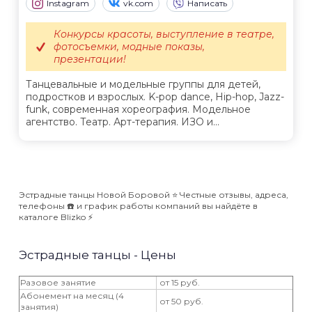
Instagram
vk.com
Написать
Конкурсы красоты, выступление в театре,
фотосъемки, модные показы,
презентации!
Танцевальные и модельные группы для детей,
подростков и взрослых. K-pop dance, Hip-hop, Jazz-
funk, современная хореография. Модельное
агентство. Театр. Арт-терапия. ИЗО и...
Эстрадные танцы Новой Боровой ⭐️ Честные отзывы, адреса,
телефоны ☎️ и график работы компаний вы найдёте в
каталоге Blizko ⚡️
Эстрадные танцы - Цены
Разовое занятие
от 15 руб.
Абонемент на месяц (4
от 50 руб.
занятия)