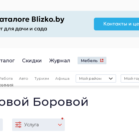
талог
Скидки
Журнал
Мебель
Работа
Авто
Туризм
Афиша
Мой район
Мой го
 химия
овой Боровой
Услуга