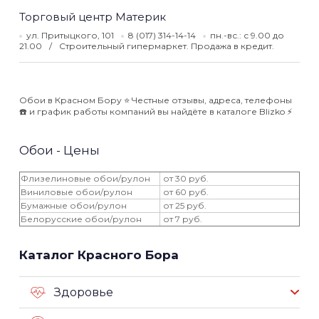
Торговый центр Материк
ул. Притыцкого, 101
8 (017) 314-14-14
пн.-вс.: с 9.00 до
21.00
Строительный гипермаркет. Продажа в кредит.
Обои в Красном Бору ⭐️ Честные отзывы, адреса, телефоны
☎️ и график работы компаний вы найдёте в каталоге Blizko ⚡️
Обои - Цены
Флизелиновые обои/рулон
от 30 руб.
Виниловые обои/рулон
от 60 руб.
Бумажные обои/рулон
от 25 руб.
Белорусские обои/рулон
от 7 руб.
Каталог Красного Бора
Здоровье