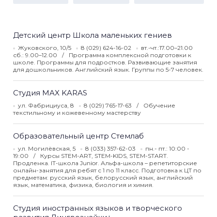
Детский центр Школа маленьких гениев
Жуковского, 10/5
8 (029) 624-16-02
вт.-чт.:17.00–21.00
сб.: 9.00–12.00
Программа комплексной подготовки к
школе. Программы для подростков. Развивающие занятия
для дошкольников. Английский язык. Группы по 5-7 человек.
Студия MAX KARAS
ул. Фабрициуса, 8
8 (029) 765-17-63
Обучение
текстильному и кожевенному мастерству
Образовательный центр Стемлаб
ул. Могилёвская, 5
8 (033) 357-62-03
пн.- пт.: 10:00 -
19:00
Курсы STEM-ART, STEM-KIDS, STEM-START.
Продленка. IT-школа Junior. Альфа-школа – репетиторские
онлайн-занятия для ребят с 1 по 11 класс. Подготовка к ЦТ по
предметам: русский язык, белорусский язык, английский
язык, математика, физика, биология и химия.
Студия иностранных языков и творческого