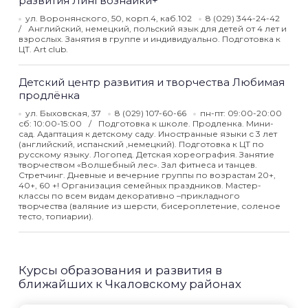
развития Лингвознайки+
ул. Воронянского, 50, корп.4, каб.102
8 (029) 344-24-42
Английский, немецкий, польский язык для детей от 4 лет и
взрослых. Занятия в группе и индивидуально. Подготовка к
ЦТ. Art club.
Детский центр развития и творчества Любимая
продлёнка
ул. Быховская, 37
8 (029) 107-60-66
пн-пт: 09:00-20:00
сб: 10:00-15:00
Подготовка к школе. Продленка. Мини-
сад. Адаптация к детскому саду. Иностранные языки с 3 лет
(английский, испанский ,немецкий). Подготовка к ЦТ по
русскому языку. Логопед. Детская хореография. Занятие
творчеством «Волшебный лес». Зал фитнеса и танцев.
Стретчинг. Дневные и вечерние группы по возрастам 20+,
40+, 60 +! Организация семейных праздников. Мастер-
классы по всем видам декоративно –прикладного
творчества (валяние из шерсти, бисероплетение, соленое
тесто, топиарии).
Курсы образования и развития в
ближайших к Чкаловскому районах