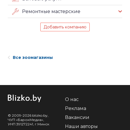
Ремонтные мастерские
Добавить компанию
Все зоомагазины
О нас
Реклама
© 2009-2026 blizko.by,
Вакансии
ЧУП «БарокМедиа»,
УНП 391272241, г.Минск
Наши авторы