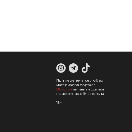
При перепечатке любых
материалов портала
Blizko.by
активная ссылка
на источник обязательна
18+