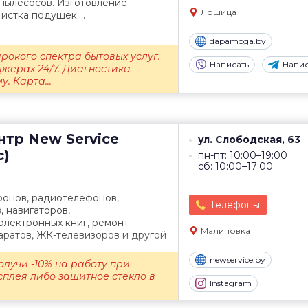
пылесосов. Изготовление
Лошица
истка подушек....
dapamoga.by
рокого спектра бытовых услуг.
Написать
Напис
жерах 24/7. Диагностика
. Карта...
нтр
New Service
ул. Слободская, 63
с)
пн-пт: 10:00–19:00
сб: 10:00–17:00
фонов, радиотелефонов,
Телефоны
, навигаторов,
электронных книг, ремонт
Малиновка
аратов, ЖК-телевизоров и другой
newservice.by
олучи -10% на работу при
плея либо защитное стекло в
Instagram