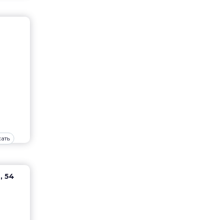
ать
, 54