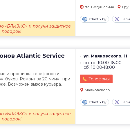
пл. Богушевича
Гру
atlantix.by
Напи
во «БЛИЗКО» и получи защитное
в подарок!
онов
Atlantic Service
ул. Маяковского, 11
пн.-пт.:10:00-18:00
сб: 10:00-18:00
ние и прошивка телефонов и
утбуков. Ремонт за 20 минут при
Телефоны
ке. Возможен вызов курьера.
Маяковского
atlantix.by
Напи
во «БЛИЗКО» и получи защитное
в подарок!