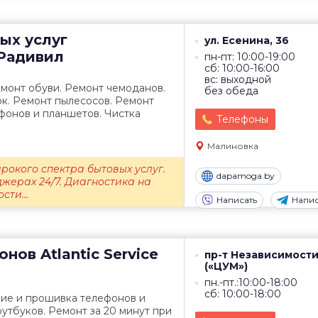
ых услуг
ул. Есенина, 36
Радивил
пн-пт: 10:00-19:00
сб: 10:00-16:00
вс: выходной
монт обуви. Ремонт чемоданов.
без обеда
к. Ремонт пылесосов. Ремонт
фонов и планшетов. Чистка
Телефоны
Малиновка
рокого спектра бытовых услуг.
dapamoga.by
жерах 24/7. Диагностика на
сти...
Написать
Напис
онов
Atlantic Service
пр-т Независимости
(«ЦУМ»)
пн.-пт.:10:00-18:00
сб: 10:00-18:00
ние и прошивка телефонов и
утбуков. Ремонт за 20 минут при