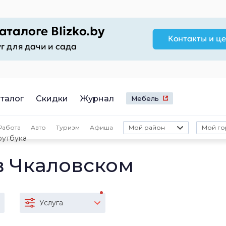
талог
Скидки
Журнал
Мебель
Работа
Авто
Туризм
Афиша
Мой район
Мой го
оутбука
в Чкаловском
Услуга