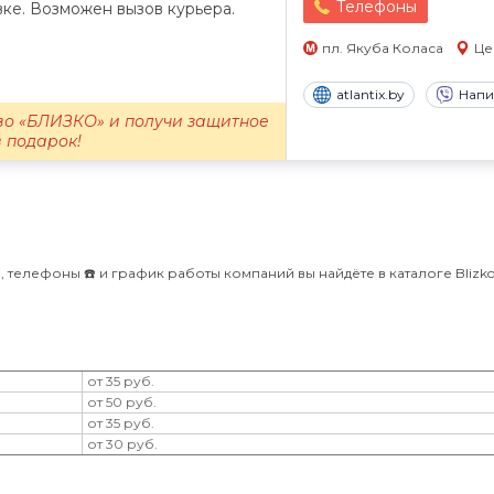
Телефоны
ке. Возможен вызов курьера.
пл. Якуба Коласа
Це
atlantix.by
Напи
во «БЛИЗКО» и получи защитное
в подарок!
, телефоны ☎️ и график работы компаний вы найдёте в каталоге Blizko 
от 35 руб.
от 50 руб.
от 35 руб.
от 30 руб.