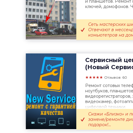
и планшетов. Ремонт 
ключей, домофонов. Ч
Сеть мастерских ши
Отвечают в мессенд
комьютетров на дому
Сервисный це
(Новый Серви
★★★★★
Отзывов: 60
Ремонт сотовых теле
ноутбуков, планшетов
видеорегистраторов, 
видеокамер, фотоапп
цифровой техники.
Скажи «Близко» и п
замене/ремонте дис
подарок!...