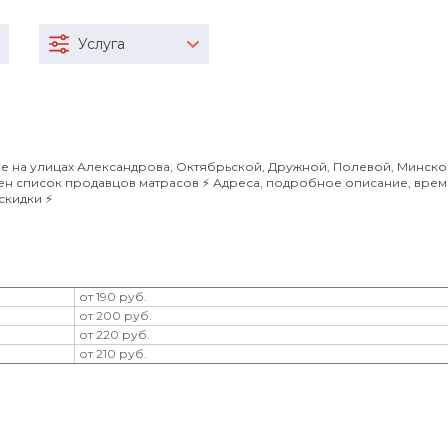
Услуга
 на улицах Александрова, Октябрьской, Дружной, Полевой, Минской
лен список продавцов матрасов ⚡️ Адреса, подробное описание, вре
кидки ⚡️
от 190 руб.
от 200 руб.
от 220 руб.
от 210 руб.