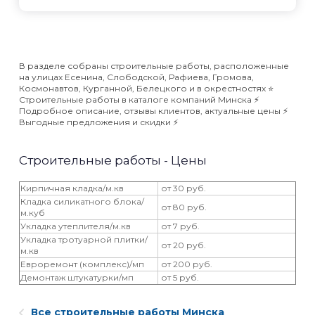
В разделе собраны строительные работы, расположенные
на улицах Есенина, Слободской, Рафиева, Громова,
Космонавтов, Курганной, Белецкого и в окрестностях ⭐️
Строительные работы в каталоге компаний Минска ⚡️
Подробное описание, отзывы клиентов, актуальные цены ⚡️
Выгодные предложения и скидки ⚡️
Строительные работы - Цены
Кирпичная кладка/м.кв
от 30 руб.
Кладка силикатного блока/
от 80 руб.
м.куб
Укладка утеплителя/м.кв
от 7 руб.
Укладка тротуарной плитки/
от 20 руб.
м.кв
‎Евроремонт (комплекс)/мп
от 200 руб.
Демонтаж штукатурки/мп
от 5 руб.
Все строительные работы Минска