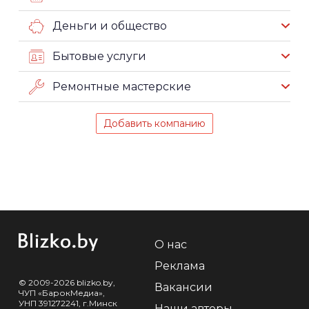
Деньги и общество
Бытовые услуги
Ремонтные мастерские
Добавить компанию
О нас
Реклама
© 2009-2026 blizko.by,
Вакансии
ЧУП «БарокМедиа»,
УНП 391272241, г.Минск
Наши авторы