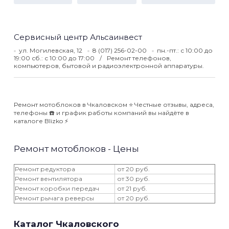
Сервисный центр Альсаинвест
ул. Могилевская, 12
8 (017) 256-02-00
пн.-пт.: с 10:00 до
19:00 сб.: с 10:00 до 17:00
Ремонт телефонов,
компьютеров, бытовой и радиоэлектронной аппаратуры.
Ремонт мотоблоков в Чкаловском ⭐️ Честные отзывы, адреса,
телефоны ☎️ и график работы компаний вы найдёте в
каталоге Blizko ⚡️
Ремонт мотоблоков - Цены
Ремонт редуктора
от 20 руб.
Ремонт вентилятора
от 30 руб.
Ремонт коробки передач
от 21 руб.
Ремонт рычага реверсы
от 20 руб.
Каталог Чкаловского