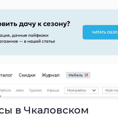
талог
Скидки
Журнал
Мебель
Работа
Авто
Туризм
Афиша
Мой район
Мой го
ы
сы в Чкаловском