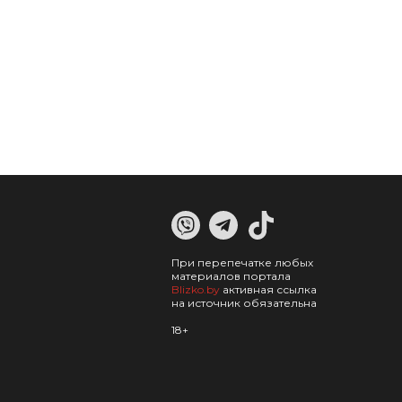
При перепечатке любых
материалов портала
Blizko.by
активная ссылка
на источник обязательна
18+