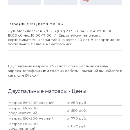
Товары для дома Вегас
ул. Могилевская, 2/1
8 (017) 298-50-04
пн.-пт.:10:00–
19:00 сб.-вс.:10:00–17:00
Европейски матрасы с
сертификатами и гарантией качества 20 лет. В ассортименте
постельное белье и наматрасники.
Двуспальные матрасы в Чкаловском ⭐️ Честные отзывы,
адреса, телефоны ☎️ и график работы компаний вы найдёте в
каталоге Blizko ⚡️
Двуспальные матрасы - Цены
Матрас 180x200 средний
от 580 руб.
Матрас 180x200
от 590 руб.
среднежесткий
Матрас 180x200 жесткий
от 770 руб.
Матрас 180x200
от 820 руб.
среднемягкий