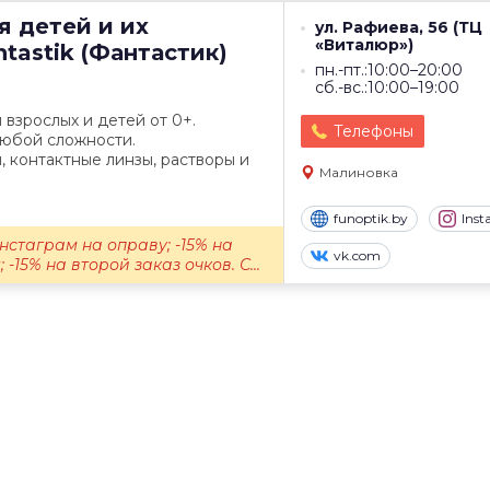
я детей и их
ул. Рафиева, 56 (ТЦ
«Виталюр»)
tastik (Фантастик)
пн.-пт.:10:00–20:00
сб.-вс.:10:00–19:00
 взрослых и детей от 0+.
Телефоны
любой сложности.
 контактные линзы, растворы и
Малиновка
funoptik.by
Ins
нстаграм на оправу; -15% на
vk.com
-15% на второй заказ очков. С...