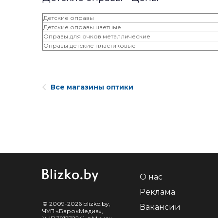
Детские оправы
Детские оправы цветные
Оправы для очков металлические
Оправы детские пластиковые
Все магазины оптики
О нас
Реклама
© 2009-2026 blizko.by,
Вакансии
ЧУП «БарокМедиа»,