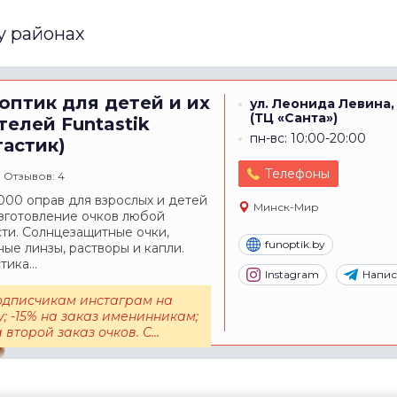
у районах
оптик для детей и их
ул. Леонида Левина,
(ТЦ «Санта»)
телей
Funtastik
пн-вс: 10:00-20:00
тастик)
Телефоны
Отзывов: 4
000 оправ для взрослых и детей
Минск-Мир
Изготовление очков любой
ти. Солнцезащитные очки,
funoptik.by
ные линзы, растворы и капли.
ика...
Instagram
Напис
подписчикам инстаграм на
; -15% на заказ именинникам;
а второй заказ очков. С...