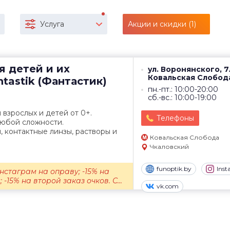
Услуга
Акции и скидки (1)
я детей и их
ул. Воронянского, 7
Ковальская Слобод
tastik (Фантастик)
пн.-пт.: 10:00-20:00
сб.-вс.: 10:00-19:00
 взрослых и детей от 0+.
Телефоны
любой сложности.
 контактные линзы, растворы и
Ковальская Слобода
Чкаловский
funoptik.by
Ins
нстаграм на оправу; -15% на
-15% на второй заказ очков. С...
vk.com