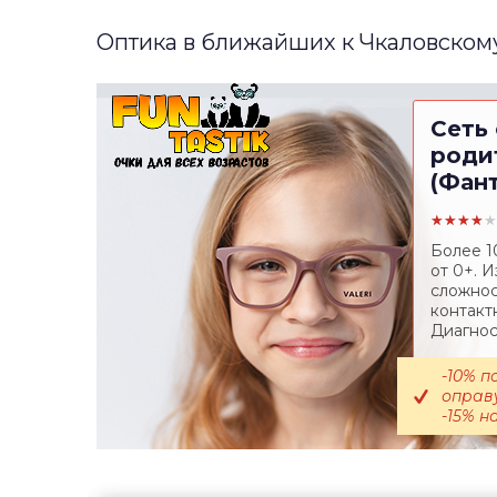
Оптика в ближайших к Чкаловском
Сеть 
роди
(Фан
★★★★★
Более 1
от 0+. 
сложнос
контакт
Диагност
-10% 
оправу
-15% н