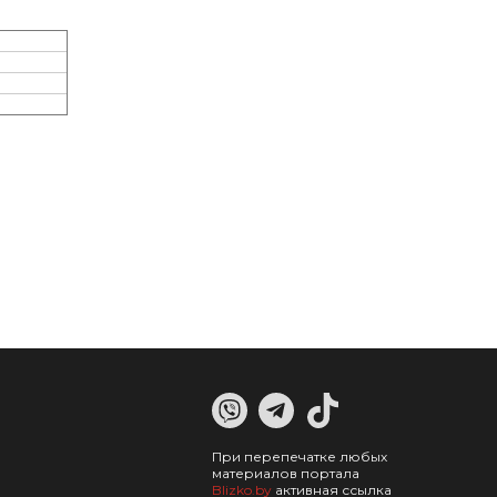
При перепечатке любых
материалов портала
Blizko.by
активная ссылка