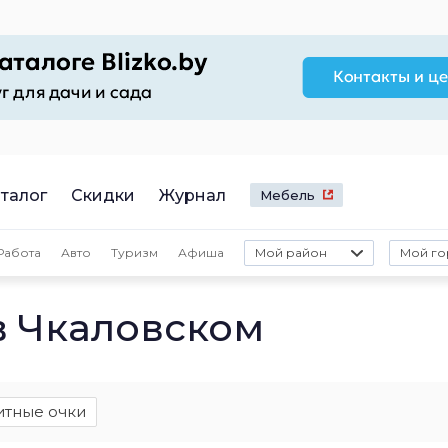
талог
Скидки
Журнал
Мебель
Работа
Авто
Туризм
Афиша
Мой район
Мой го
в Чкаловском
итные очки