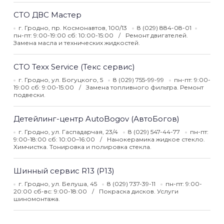
СТО ДВС Мастер
г. Гродно, пр. Космонавтов, 100/13
8 (029) 884-08-01
пн-пт: 9:00-19:00 сб: 10:00-15:00
Ремонт двигателей.
Замена масла и технических жидкостей.
СТО Texx Service (Текс сервис)
г. Гродно, ул. Богуцкого, 5
8 (029) 755-99-99
пн-пт: 9:00-
19:00 сб: 9:00-15:00
Замена топливного фильтра. Ремонт
подвески.
Детейлинг-центр AutoBogov (АвтоБогов)
г. Гродно, ул. Гаспадарчая, 23/4
8 (029) 547-44-77
пн-пт:
9:00-18:00 сб: 10:00–16:00
Нанокерамика жидкое стекло.
Химчистка. Тонировка и полировка стекла.
Шинный сервис R13 (Р13)
г. Гродно, ул. Белуша, 45
8 (029) 737-39-11
пн-пт: 9:00-
20:00 сб-вс: 9:00-18:00
Покраска дисков. Услуги
шиномонтажа.