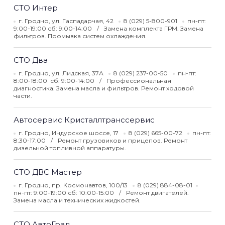
СТО Интер
г. Гродно, ул. Гаспадарчая, 42
8 (029) 5-800-901
пн-пт:
9:00-19:00 сб: 9:00-14:00
Замена комплекта ГРМ. Замена
фильтров. Промывка систем охлаждения.
СТО Два
г. Гродно, ул. Лидская, 37А
8 (029) 237-00-50
пн-пт:
8:00-18:00 сб: 9:00-14:00
Профессиональная
диагностика. Замена масла и фильтров. Ремонт ходовой
части.
Автосервис Кристаллтранссервис
г. Гродно, Индурское шоссе, 17
8 (029) 665-00-72
пн-пт:
8:30-17:00
Ремонт грузовиков и прицепов. Ремонт
дизельной топливной аппаратуры.
СТО ДВС Мастер
г. Гродно, пр. Космонавтов, 100/13
8 (029) 884-08-01
пн-пт: 9:00-19:00 сб: 10:00-15:00
Ремонт двигателей.
Замена масла и технических жидкостей.
СТО АвтоГрад