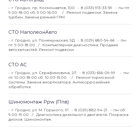
г. Гродно, пр. Космонавтов, 100
8 (033) 913-33-59
пн-пт:
9:00-18:00 сб: 9:00-16:00
Ремонт подвески. Замена
турбин. Замена ремней ГРМ.
СТО НаполеонАвто
г. Гродно, ул. Понемуньская, 9Д
8 (029) 680-54-66
пн-
пт: 9:00-18:00
Компьютерная диагностика. Продажа
автозапчастей. Ремонт подвески.
СТО АС
г. Гродно, ул. Серафимовича, 2/1
8 (033) 656-09-99
пн-
пт: 10:00-18:00 сб: 10:00-15:00
Ремонт тормозной
системы. Замена амортизатора. Антикоррозийная
обработка.
Шиномонтаж Ppw (Ппв)
г. Гродно, ул. М. Горького, 91
8 (029) 882-94-21
пн-сб:
9:00-19:00
Диагностика дизельного двигателя. Покраска
дисков. Шиномонтаж.