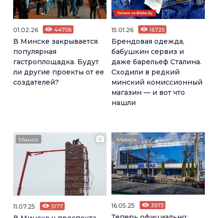
01.02.26
44706
15.01.26
16725
В Минске закрывается
Брендовая одежда,
популярная
бабушкин сервиз и
гастроплощадка. Будут
даже барельеф Сталина.
ли другие проекты от ее
Сходили в редкий
создателей?
минский комиссионный
магазин — и вот что
нашли
Минск
Минск
16.05.25
3973
11.07.25
5177
Теперь официально: