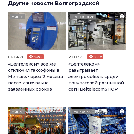
Другие новости Волгоградской
Минск
Технологии
06.04.26
7394
23.07.26
7693
«Белтелеком» все же
«Белтелеком»
отключил таксофоны в
разыгрывает
Минске: через 2 месяца
электромобиль среди
после изначально
покупателей розничной
заявленных сроков
сети BeltelecomSHOP
Минск
Что почем?