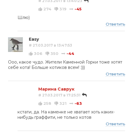
# 27.03.2017 в 13:40:23
274
319
-45
Шлю)
Ответить
Easy
# 27.03.2017 в 13:47:53
306
350
-44
Ооо, какое чудо. Жители Каменной Горки тоже хотят
себе кота! Больше котиков всем! :)))
Ответить
Марина Саврук
# 27.03.2017 в 17:25:31
258
321
-63
кстати, да. На каменке не хватает хоть каких-
нибудь граффити, не только котов
Ответить