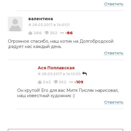
Ответить
валентина
# 28.03.2017 в 14:01:11
266
352
-86
Огромное спасибо, наш котик на Долгобродской
,радует нас каждый день
Ответить
Ася Поплавская
# 28.03.2017 в 14:12:30
243
352
-109
Он крутой! Его для вас Митя Писляк нарисовал,
наш известный художник :)
Ответить