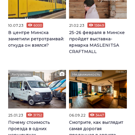
10.07.23
6000
21.02.23
15849
В центре Минска
25-26 февраля в Минске
заметили ретротрамвай:
пройдет выставка-
откуда он взялся?
ярмарка MASLENITSA
CRAFTMALL
Актуально
Недвижимость
25.01.23
31752
06.09.22
3447
Почему стоимость
Смотрите, как выглядит
проезда в одних
самая дорогая
маршрутках
проданная в августе