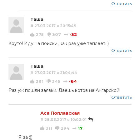
Ответить
Таша
# 27.03.2017 в 20:15:49
275
307
-32
Круто! Иду на поиски, как раз уже теплеет :)
Ответить
Таша
# 27.03.2017 в 21:04:44
281
345
-64
Раз уж пошли заявки. Даешь котов на Ангарской!
Ответить
Ася Поплавская
# 28.03.2017 в 10:02:01
311
294
17
Я за :))