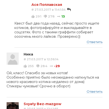
Ася Поплавская
# 27.03.2017 в 11:41:54
291
278
13
Квест был два года назад, сейчас просто ищите
котиков, фотографируйте и выкладывайте в
соцсетях. Фото с такими граффити собирает
оооочень много лайков. Проверено:))
Ответить
Ника
# 27.03.2017 в 12:36:14
255
284
-29
Ой, класс! Спасибо за новых котов!
Особенно приятно было неожиданно наткнуться на
нового красивого котика недалеко от дома)
Стикеры чумовые! Срочно в оборот)
Ответить
Svyaty Bez-mazgow
# 27.03.2017 в 12:41:55