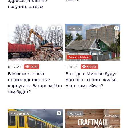
класса
адресов, чтобы не
получить штраф
Минск
10.12.23
9236
11.10.23
94776
В Минске сносят
Вот где в Минске будут
производственные
массово строить жилье.
корпуса на Захарова. Что
А что там сейчас?
там будет?
Актуально
Афиша