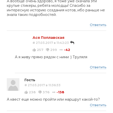
А вообще очень здорово, я тоже уже скачала эти
крутые стикеры, ребята молодцы! Спасибо за
интересную историю создания котов, ибо раньше не
знала таких подробностей.
Ответить
Ася Поплавская
# 27.03.2017 в 11:42:23
257
299
-42
А я живу прямо рядом с ними :) Труляля
Ответить
Гость
# 27.03.2017 в 11:36:33
238
376
-138
А квест еще можно пройти или маршрут какой-то?
Ответить