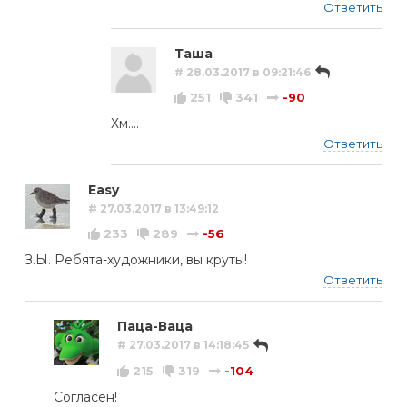
Ответить
Таша
# 28.03.2017 в 09:21:46
251
341
-90
Хм....
Ответить
Easy
# 27.03.2017 в 13:49:12
233
289
-56
З.Ы. Ребята-художники, вы круты!
Ответить
Паца-Ваца
# 27.03.2017 в 14:18:45
215
319
-104
Согласен!