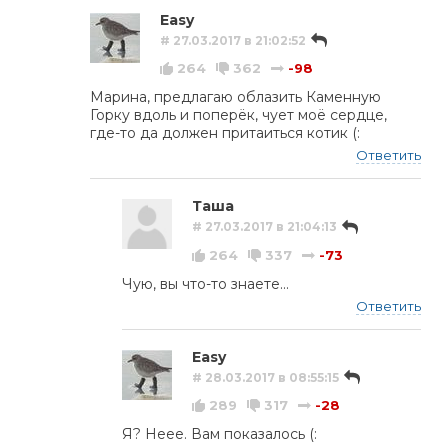
Easy
# 27.03.2017 в 21:02:52
264
362
-98
Марина, предлагаю облазить Каменную
Горку вдоль и поперёк, чует моё сердце,
где-то да должен притаиться котик (:
Ответить
Таша
# 27.03.2017 в 21:04:13
264
337
-73
Чую, вы что-то знаете...
Ответить
Easy
# 28.03.2017 в 08:55:15
289
317
-28
Я? Неее. Вам показалось (: