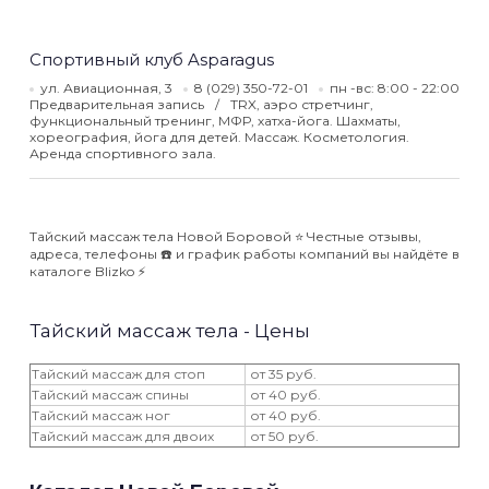
​Спортивный клуб Asparagus
ул. Авиационная, 3
8 (029) 350-72-01
пн -вс: 8:00 - 22:00
Предварительная запись
TRX, аэро стретчинг,
функциональный тренинг, МФР, хатха-йога. Шахматы,
хореография, йога для детей. Массаж. Косметология.
Аренда спортивного зала.
Тайский массаж тела Новой Боровой ⭐️ Честные отзывы,
адреса, телефоны ☎️ и график работы компаний вы найдёте в
каталоге Blizko ⚡️
Тайский массаж тела - Цены
Тайский массаж для стоп
от 35 руб.
Тайский массаж спины
от 40 руб.
Тайский массаж ног
от 40 руб.
Тайский массаж для двоих
от 50 руб.