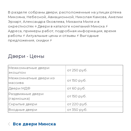
В разделе собраны двери, расположенные на улицах ртема
Микояна, Небесной, Авиационной, Николая Камова, Амелии
Эрхарт, Александра Яковлева, Михаила Миля и в
окрестностях ⭐️ Двери в каталоге компаний Минска ⚡️
Адреса, примеры работ, подробная информация, время
работы ⚡️ Актуальные цены и отзывы ⚡️ Выгодные
предложения, скидки ⚡️
Двери - Цены
Межкомнатные двери
от 250 руб.
экошпон
Межкомнатные двери из
от 150 руб.
массива
Двери МДФ
от 60 руб.
Раздвижные двери
от 150 руб.
(гармошка)
Скрытые двери
от 220 руб.
Входные двери
от 350 руб.
Все двери Минска