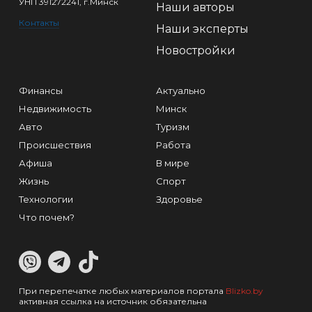
УНП 391272241, г.Минск
Наши авторы
Контакты
Наши эксперты
Новостройки
Финансы
Актуально
Недвижимость
Минск
Авто
Туризм
Происшествия
Работа
Афиша
В мире
Жизнь
Спорт
Технологии
Здоровье
Что почем?
При перепечатке любых материалов портала
Blizko.by
активная ссылка на источник обязательна