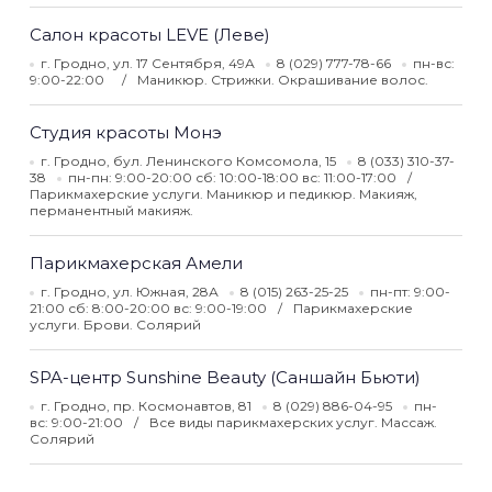
Салон красоты LEVE (Леве)
г. Гродно, ул. 17 Сентября, 49А
8 (029) 777-78-66
пн-вс:
9:00-22:00
Маникюр. Стрижки. Окрашивание волос.
Студия красоты Монэ
г. Гродно, бул. Ленинского Комсомола, 15
8 (033) 310-37-
38
пн-пн: 9:00-20:00 сб: 10:00-18:00 вс: 11:00-17:00
Парикмахерские услуги. Маникюр и педикюр. Макияж,
перманентный макияж.
Парикмахерская Амели
г. Гродно, ул. Южная, 28А
8 (015) 263-25-25
пн-пт: 9:00-
21:00 сб: 8:00-20:00 вс: 9:00-19:00
Парикмахерские
услуги. Брови. Солярий
SPA-центр Sunshine Beauty (Саншайн Бьюти)
г. Гродно, пр. Космонавтов, 81
8 (029) 886-04-95
пн-
вс: 9:00-21:00
Все виды парикмахерских услуг. Массаж.
Солярий