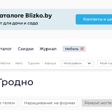
талог
Скидки
Журнал
Мебель
Работа
Авто
Туризм
Афиша
Мой район
Мой го
Гродно
 гелем
Наращивание на формах
Ремонт ногте