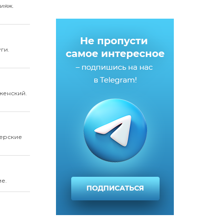
ияж.
ги.
женский.
ерские
е.