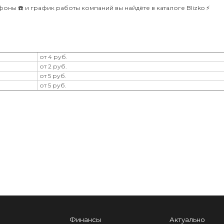
фоны ☎️ и график работы компаний вы найдёте в каталоге Blizko ⚡️
от 4 руб.
от 2 руб.
от 5 руб.
от 5 руб.
Финансы
Актуально