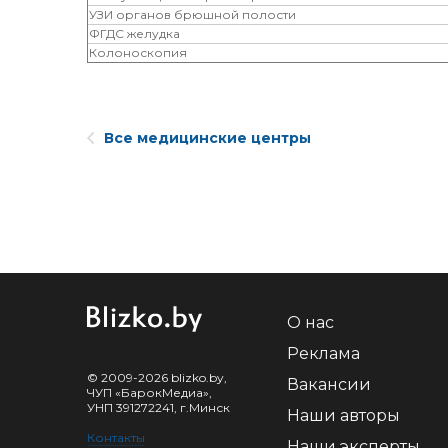
УЗИ органов брюшной полости
ФГДС желудка
Колоноскопия
Все медицинские центры
О нас
Реклама
© 2009-2026 blizko.by,
Вакансии
ЧУП «БарокМедиа»,
УНП 391272241, г.Минск
Наши авторы
Контакты
Наши эксперты