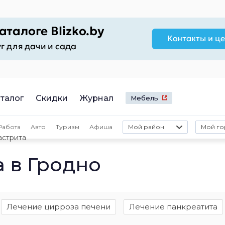
талог
Скидки
Журнал
Мебель
Работа
Авто
Туризм
Афиша
Мой район
Мой го
астрита
 в Гродно
Лечение цирроза печени
Лечение панкреатита