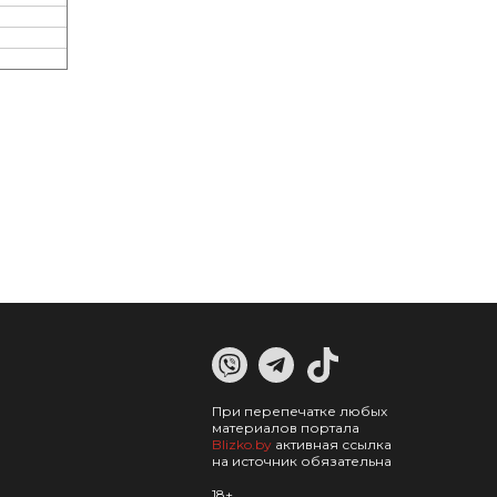
При перепечатке любых
материалов портала
Blizko.by
активная ссылка
на источник обязательна
18+