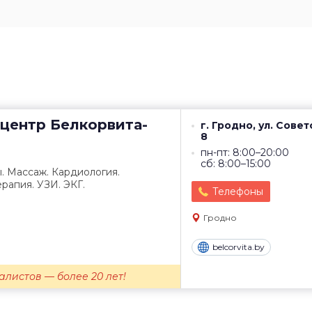
центр
Белкорвита-
г. Гродно, ул. Совет
8
пн-пт: 8:00–20:00
сб: 8:00–15:00
. Массаж. Кардиология.
рапия. УЗИ. ЭКГ.
Телефоны
Гродно
belcorvita.by
листов — более 20 лет!