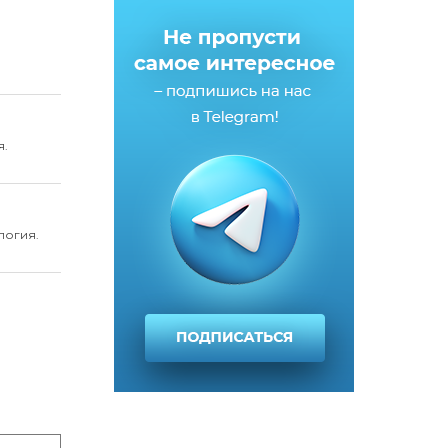
я.
логия.