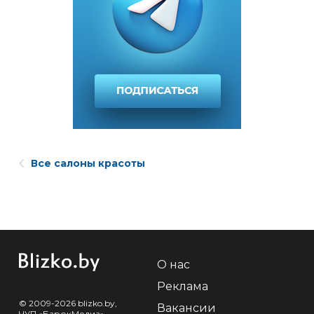
Все салоны красоты
О нас
Реклама
© 2009-2026 blizko.by,
Вакансии
ЧУП «БарокМедиа»,