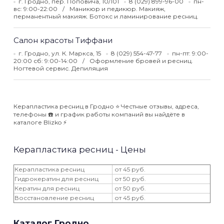
г. Гродно, пер. Поповича, 10/101
8 (029) 899-96-00
пн-
вс: 9:00-22:00
Маникюр и педикюр. Макияж,
перманентный макияж. Ботокс и ламинирование ресниц.
Салон красоты Тиффани
г. Гродно, ул. К. Маркса, 15
8 (029) 554-47-77
пн-пт: 9:00-
20:00 сб: 9:00-14:00
Оформление бровей и ресниц.
Ногтевой сервис. Депиляция
Керапластика ресниц в Гродно ⭐️ Честные отзывы, адреса,
телефоны ☎️ и график работы компаний вы найдёте в
каталоге Blizko ⚡️
Керапластика ресниц - Цены
Керапластика ресниц
от 45 руб.
Гидрокератин для ресниц
от 50 руб.
Кератин для ресниц
от 50 руб.
Восстановление ресниц
от 45 руб.
Каталог Гродно