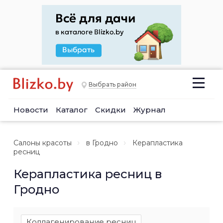
Выбрать район
Новости
Каталог
Скидки
Журнал
Салоны красоты
в Гродно
Керапластика
ресниц
Керапластика ресниц в
Гродно
Коллагенирование ресниц