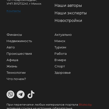
УНП 391272241, г.Минск
Наши авторы
Контакты
Наши эксперты
Новостройки
Финансы
Актуально
Недвижимость
Минск
Авто
Туризм
Происшествия
Работа
Афиша
В мире
Жизнь
Спорт
Технологии
Здоровье
Что почем?
При перепечатке любых материалов портала
Blizko.by
активная ссылка на источник обязательна