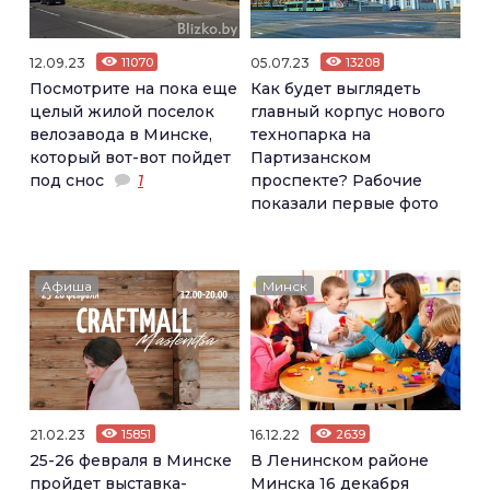
12.09.23
11070
05.07.23
13208
Посмотрите на пока еще
Как будет выглядеть
целый жилой поселок
главный корпус нового
велозавода в Минске,
технопарка на
который вот-вот пойдет
Партизанском
под снос
1
проспекте? Рабочие
показали первые фото
Афиша
Минск
21.02.23
15851
16.12.22
2639
25-26 февраля в Минске
В Ленинском районе
пройдет выставка-
Минска 16 декабря