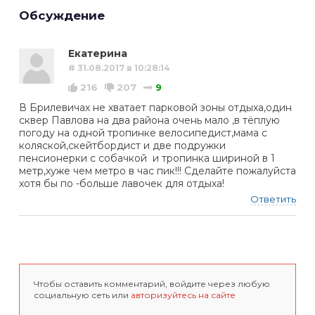
Обсуждение
Екатерина
# 31.08.2017 в 10:28:14
216
207
9
В Брилевичах не хватает парковой зоны отдыха,один
сквер Павлова на два района очень мало ,в тёплую
погоду на одной тропинке велосипедист,мама с
коляской,скейтбордист и две подружки
пенсионерки с собачкой и тропинка шириной в 1
метр,хуже чем метро в час пик!!! Сделайте пожалуйста
хотя бы по -больше лавочек для отдыха!
Ответить
Чтобы оставить комментарий, войдите через любую
социальную сеть или
авторизуйтесь на сайте