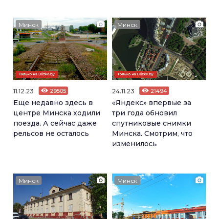
Минск
Минск
11.12.23
29505
24.11.23
21494
Еще недавно здесь в
«Яндекс» впервые за
центре Минска ходили
три года обновил
поезда. А сейчас даже
спутниковые снимки
рельсов не осталось
Минска. Смотрим, что
изменилось
Минск
Минск