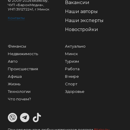
© 2009-2026 blizko.by,
Вакансии
ЧУП «БарокМедиа»,
УНП 391272241, г.Минск
Наши авторы
Контакты
Наши эксперты
Новостройки
Финансы
Актуально
Недвижимость
Минск
Авто
Туризм
Происшествия
Работа
Афиша
В мире
Жизнь
Спорт
Технологии
Здоровье
Что почем?
При перепечатке любых материалов портала
Blizko.by