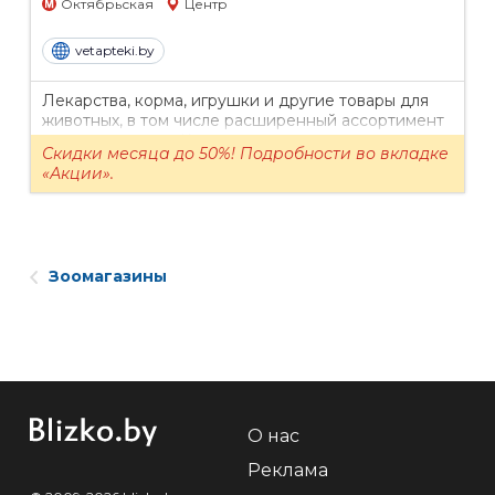
Октябрьская
Центр
vetapteki.by
Лекарства, корма, игрушки и другие товары для
животных, в том числе расширенный ассортимент
аквариумистики. Кроме ветпрепаратов и
Скидки месяца до 50%! Подробности во вкладке
зоотоваров вы можете приобрести...
«Акции».
Зоомагазины
О нас
Реклама