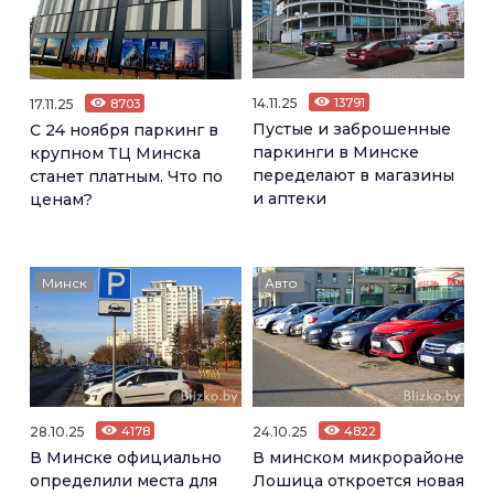
14.11.25
13791
17.11.25
8703
Пустые и заброшенные
С 24 ноября паркинг в
паркинги в Минске
крупном ТЦ Минска
переделают в магазины
станет платным. Что по
и аптеки
ценам?
Минск
Авто
28.10.25
4178
24.10.25
4822
В Минске официально
В минском микрорайоне
определили места для
Лошица откроется новая