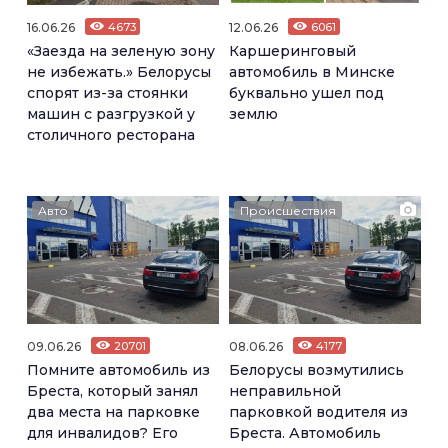
16.06.26
4673
12.06.26
6061
«Заезда на зеленую зону
Каршеринговый
не избежать.» Белорусы
автомобиль в Минске
спорят из-за стоянки
буквально ушел под
машин с разгрузкой у
землю
столичного ресторана
Авто
Происшествия
09.06.26
20701
08.06.26
4177
Помните автомобиль из
Белорусы возмутились
Бреста, который занял
неправильной
два места на парковке
парковкой водителя из
для инвалидов? Его
Бреста. Автомобиль