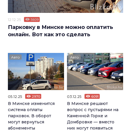
12.12.25
5609
Парковку в Минске можно оплатить
онлайн. Вот как это сделать
Авто
Авто
05.12.25
2970
03.12.25
6091
В Минске изменится
В Минске решают
система оплаты
вопрос с пустырями на
парковок. В оборот
Каменной Горке и
могут вернуться
Домбровке — вместо
абонементы
них могут появиться