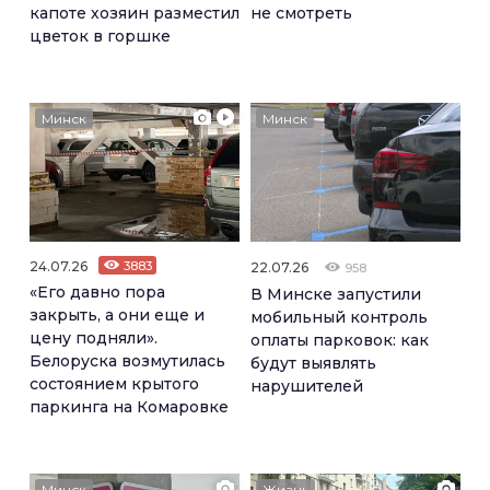
капоте хозяин разместил
не смотреть
цветок в горшке
Минск
Минск
24.07.26
3883
22.07.26
958
«Его давно пора
В Минске запустили
закрыть, а они еще и
мобильный контроль
цену подняли».
оплаты парковок: как
Белоруска возмутилась
будут выявлять
состоянием крытого
нарушителей
паркинга на Комаровке
Минск
Жизнь