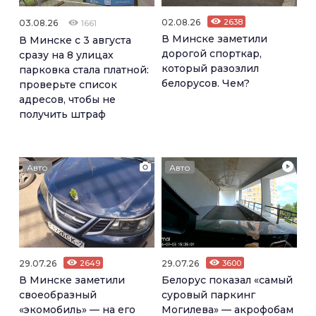
02.08.26
2638
03.08.26
1661
В Минске заметили
В Минске с 3 августа
дорогой спорткар,
сразу на 8 улицах
который разозлил
парковка стала платной:
белорусов. Чем?
проверьте список
адресов, чтобы не
получить штраф
Авто
Авто
29.07.26
2649
29.07.26
3600
В Минске заметили
Белорус показал «самый
своеобразный
суровый паркинг
«экомобиль» — на его
Могилева» — акрофобам