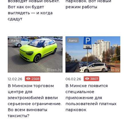
возводят новый объект.
парковок. Вот новый
Вот как он будет
режим работы
выглядеть — и когда
сдадут
Авто
Авто
12.02.26
2568
06.02.26
3807
В Минском торговом
В Минске появится
центре для
специальное
электромобилей ввели
приложение для
серьезное ограничение.
пользователей платных
Во всем виноваты
парковок
таксисты?