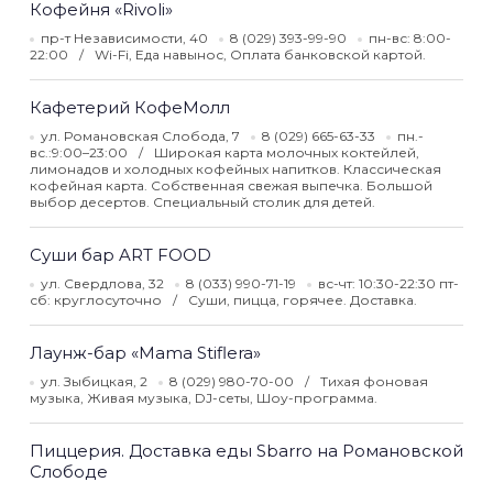
Кофейня «Rivoli»
пр-т Независимости, 40
8 (029) 393-99-90
пн-вс: 8:00-
22:00
Wi-Fi, Еда навынос, Оплата банковской картой.
Кафетерий КофеМолл
ул. Романовская Слобода, 7
8 (029) 665-63-33
пн.-
вс.:9:00–23:00
Широкая карта молочных коктейлей,
лимонадов и холодных кофейных напитков. Классическая
кофейная карта. Собственная свежая выпечка. Большой
выбор десертов. Специальный столик для детей.
Суши бар ART FOOD
ул. Свердлова, 32
8 (033) 990-71-19
вс-чт: 10:30-22:30 пт-
сб: круглосуточно
Суши, пицца, горячее. Доставка.
Лаунж-бар «Mama Stiflera»
ул. Зыбицкая, 2
8 (029) 980-70-00
Тихая фоновая
музыка, Живая музыка, DJ-сеты, Шоу-программа.
Пиццерия. Доставка еды Sbarro на Романовской
Слободе