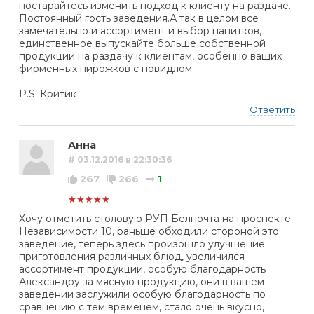
постарайтесь изменить подход к клиенту на раздаче.
Постоянный гость заведения.А так в целом все
замечательно и ассортимент и выбор напитков,
единственное выпускайте больше собственной
продукции на раздачу к клиентам, особенно ваших
фирменных пирожков с повидлом.
P.S. Критик
Ответить
Анна
# 03.12.2016 в 22:30:36
267
266
1
★★★★★
Хочу отметить столовую РУП Белпочта на проспекте
Независимости 10, раньше обходили стороной это
заведение, теперь здесь произошло улучшение
приготовления различных блюд, увеличился
ассортимент продукции, особую благодарность
Александру за мясную продукцию, они в вашем
заведении заслужили особую благодарность по
сравнению с тем временем, стало очень вкусно,