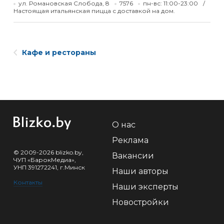
ул. Романовская Слобода, 8
7576
пн-вс: 11:00-23:00
Настоящая итальянская пицца с доставкой на дом.
Кафе и рестораны
О нас
Реклама
© 2009-2026 blizko.by,
Вакансии
ЧУП «БарокМедиа»,
УНП 391272241, г.Минск
Наши авторы
Контакты
Наши эксперты
Новостройки